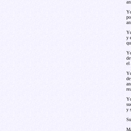
an
Yd
po
an
Yd
y 
qu
Yd
de
el
Yd
de
an
re
Yd
su
y 
Su
Ma