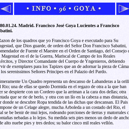
80.01.24. Madrid. Francisco José Goya Lucientes a Francisco
batini.
azon de los quadros que yo Francisco Goya e executado para Su
gestad, que Dios guarde, de orden del Señor Don Francisco Sabatini,
mendador de Fuente el Maestre en el Orden de Santiago, del Consejo 
 Magestad en el de la Guerra, Mariscal de Campo de los Reales
ércitos, y Director Comandante del Cuerpo de Yngenieros, debiendo
rvir de exemplares para los Tapizes que an de adornar la pieza de Cáma
 los serenissimos Señores Principes en el Palazio del Pardo.
imeramente Un Quadro representa un descanso de Labanderas a la orill
l Rio; una de ellas se quedo Dormida en el regazo de otra a la que ban
er se despierte con un Cordero que la arriman a la cara dos dellas; otra
ntada que se rie de berlo, y otra con un lío en la cabeza a mas distanzia,
r donde se descubre Ropa tendida de las dichas que descansan. El Pais 
mpone de un Celage alegre, mucha Arboleda a un costado del Rio, el
al se be benir de mui lejos, rodeando porciones de tierras y matorrales 
ntañas nebadas a lo lejos. Su medida seis pies menos un dedo de ancho
de alto nuebe pies y tres dedos; su balor cinco mil reales vellón.