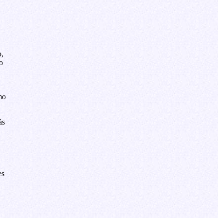
o,
o
mo
ás
es