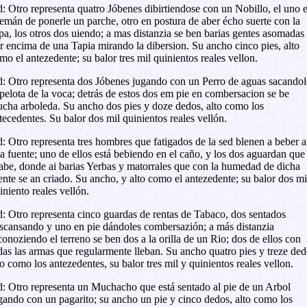
: Otro representa quatro Jóbenes dibirtiendose con un Nobillo, el uno 
emán de ponerle un parche, otro en postura de aber écho suerte con la
pa, los otros dos uiendo; a mas distanzia se ben barias gentes asomadas
r encima de una Tapia mirando la dibersion. Su ancho cinco pies, alto
mo el antezedente; su balor tres mil quinientos reales vellon.
: Otro representa dos Jóbenes jugando con un Perro de aguas sacandol
 pelota de la voca; detrás de estos dos em pie en combersacion se be
cha arboleda. Su ancho dos pies y doze dedos, alto como los
tecedentes. Su balor dos mil quinientos reales vellón.
: Otro representa tres hombres que fatigados de la sed blenen a beber a
a fuente; uno de ellos está bebiendo en el caño, y los dos aguardan que
abe, donde ai barias Yerbas y matorrales que con la humedad de dicha
ente se an criado. Su ancho, y alto como el antezedente; su balor dos mi
iniento reales vellón.
: Otro representa cinco guardas de rentas de Tabaco, dos sentados
scansando y uno en pie dándoles combersazión; a más distanzia
conoziendo el terreno se ben dos a la orilla de un Rio; dos de ellos con
das las armas que regularmente lleban. Su ancho quatro pies y treze ded
to como los antezedentes, su balor tres mil y quinientos reales vellon.
: Otro representa un Muchacho que está sentado al pie de un Arbol
gando con un pagarito; su ancho un pie y cinco dedos, alto como los