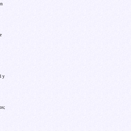
en
e
l y
os;