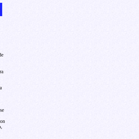
de
ra
a
se
con
,