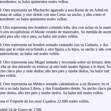
tezedentes; su balor quinientos reales vellon.
: Otro representa un Muchacho agarrado a una Rama de un Arbol en
stura de saltar, y otro detrás con una Cesta: su ancho, y alto como el
tezedente; su balor quinientos reales vellon.
: Otro representa tres hombres cortando leña, dos con achas en la man
el otro recojiéndola; el Monte vestido de matorrales. Su medida de anch
atro pies alto cinco pies, su balor mil reales vellón.
: Otro representa un hombre sentado cantando con su Guitarra, y dos
trás que le están escuchando y otra figura a lo lejos, su ancho y alto co
 antezedente; su balor mil reales vellón.
: Otro representa una Muger sentada y recostada sobre un terrazo; detr
 ella ay dos mirando su tristeza; al otro lado quatro figuras a lo lejos, Su
cho cinco pies y siete dedos; alto tres pies y nuebe dedos, Su balor mil
ales vellón.
: Otro representa un Médico sentado calentándose a un Brasero; en el
elo a su lado barios Libros, y dos Estudiantes detrás. Su ancho cinco pi
siete dedos, alto tres pies y nuebe dedos. Su balor mil reales vellon.
ma el Ymporte de los onze Cuadros 22.000 reales vellón.
drid 24 de Enero de 1780.