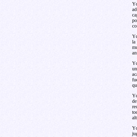
Yd
ad
ca
po
co
Yd
la
mu
an
Yd
un
ac
fu
qu
Yd
de
re
to
al
Yd
ju