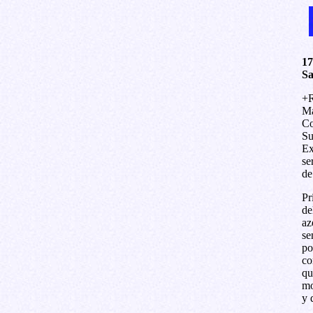
17
Sa
+R
Ma
Co
Su
Ex
se
de
Pr
de
az
se
po
co
qu
mo
y 