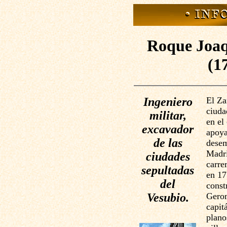
Roque Joaq
(1
Ingeniero
El Za
ciuda
militar,
en el
excavador
apoya
de las
desem
Madri
ciudades
carre
sepultadas
en 17
del
const
Vesubio.
Geron
capit
plano