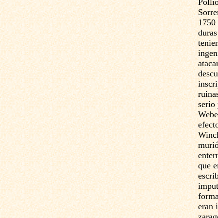
Polli
Sorre
1750 
duras
tenie
ingen
ataca
descu
inscr
ruina
serio 
Weber
efect
Winck
murió
enter
que e
escri
imput
forma
eran 
zarag