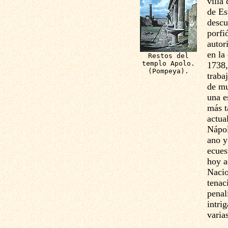
villa
de Es
descu
porfi
autor
en la
Restos del
templo Apolo.
1738,
(Pompeya).
traba
de mu
una e
más t
actua
Nápol
ano y
ecues
hoy a
Nacio
tenac
penal
intri
varia