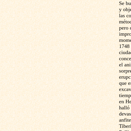
Se bu
y obj
las c
métod
pero 
impro
momen
1748 
ciuda
conce
el an
sorpr
erupc
que e
excav
tiemp
en He
halló
devas
anfit
Tiber