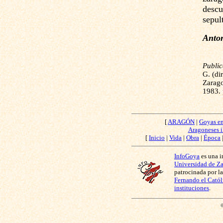
descu
sepul
Anton
Publi
G. (di
Zarago
1983. 
[
ARAGÓN
|
Goyas e
Aragoneses i
[
Inicio
|
Vida
|
Obra
|
Época
InfoGoya
es una i
Universidad de Z
patrocinada por l
Fernando el Catól
instituciones
.