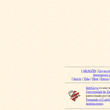
[
ARAGÓN
|
Goyas e
Aragoneses i
[
Inicio
|
Vida
|
Obra
|
Época
InfoGoya
es una i
Universidad de Z
patrocinada por l
Fernando el Catól
instituciones
.