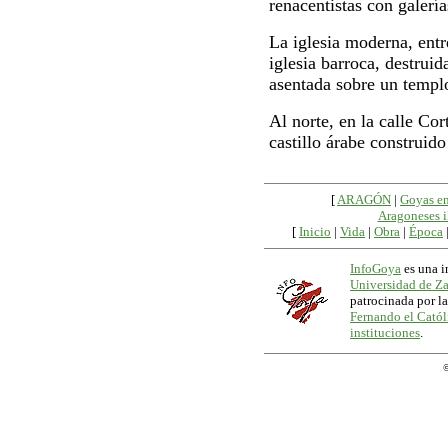
renacentistas con galería
La iglesia moderna, entre
iglesia barroca, destrui
asentada sobre un templ
Al norte, en la calle Cor
castillo árabe construido
[
ARAGÓN
|
Goyas e
Aragoneses i
[
Inicio
|
Vida
|
Obra
|
Época
InfoGoya
es una i
Universidad de Z
patrocinada por l
Fernando el Catól
instituciones
.