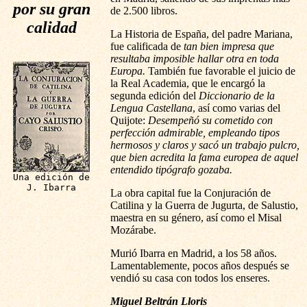
por su gran
de 2.500 libros.
calidad
La Historia de España, del padre Mariana,
fue calificada de
tan bien impresa que
resultaba imposible hallar otra en toda
Europa.
También fue favorable el juicio de
la Real Academia, que le encargó la
segunda edición del
Diccionario de la
Lengua Castellana
, así como varias del
Quijote:
Desempeñó su cometido con
perfección admirable, empleando tipos
hermosos y claros y sacó un trabajo pulcro,
que bien acredita la fama europea de aquel
entendido tipógrafo gozaba.
Una edición de
J. Ibarra
La obra capital fue la Conjuración de
Catilina y la Guerra de Jugurta, de Salustio,
maestra en su género, así como el Misal
Mozárabe.
Murió Ibarra en Madrid, a los 58 años.
Lamentablemente, pocos años después se
vendió su casa con todos los enseres.
Miguel Beltrán Lloris