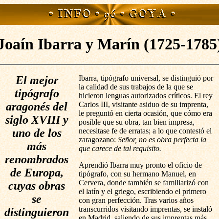
Joaín Ibarra y Marín (1725-1785
El mejor
Ibarra, tipógrafo universal, se distinguió por
la calidad de sus trabajos de la que se
tipógrafo
hicieron lenguas autorizados críticos. El rey
aragonés del
Carlos III, visitante asiduo de su imprenta,
le preguntó en cierta ocasión, que cómo era
siglo XVIII y
posible que su obra, tan bien impresa,
uno de los
necesitase fe de erratas; a lo que contestó el
zaragozano:
Señor, no es obra perfecta la
más
que carece de tal requisito.
renombrados
Aprendió Ibarra muy pronto el oficio de
de Europa,
tipógrafo, con su hermano Manuel, en
Cervera, donde también se familiarizó con
cuyas obras
el latín y el griego, escribiendo el primero
se
con gran perfección. Tras varios años
transcurridos visitando imprentas, se instaló
distinguieron
en Madrid, saliendo de sus imprentas más