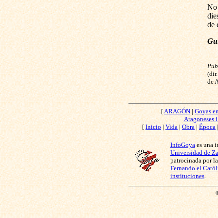
No 
die
de 
Gui
Pub
(dir
de A
[
ARAGÓN
|
Goyas e
Aragoneses i
[
Inicio
|
Vida
|
Obra
|
Época
InfoGoya
es una i
Universidad de Z
patrocinada por l
Fernando el Catól
instituciones
.