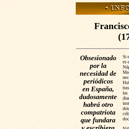
Francisc
(1
Obsesionado
Si 
es 
por la
Náp
necesidad de
Mad
nec
periódicos
Hub
en España,
tra
las
dudosamente
dia
habrá otro
ins
dot
compatriota
crí
que fundara
doc
y escribiera
Nif