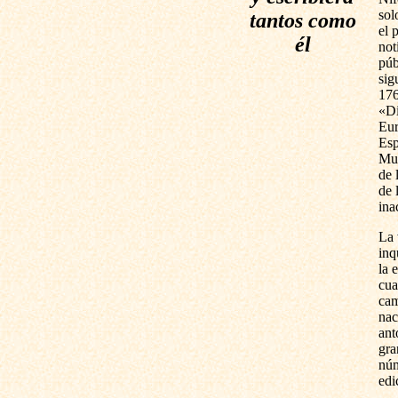
sol
tantos como
el 
él
not
púb
sig
176
«Di
Eur
Esp
Mur
de 
de 
ina
La 
inq
la 
cua
cam
nac
ant
gra
núm
edi