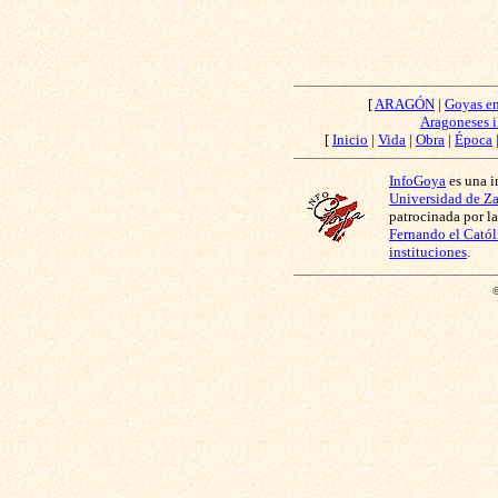
[
ARAGÓN
|
Goyas e
Aragoneses i
[
Inicio
|
Vida
|
Obra
|
Época
InfoGoya
es una i
Universidad de Z
patrocinada por l
Fernando el Catól
instituciones
.