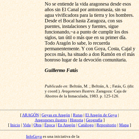
No se entiende la vida aragonesa desde esos
años sin El Canal por antonomasia, sin su
agua vivificadora para la tierra y los hombres.
Desde el Bocal hasta Zaragoza, con sus
puentes, instalaciones y fuentes, sigue
funcionando,~a a punto de cumplir los dos
siglos, tan útil o más que en su primer día.
Todo Aragón lo sabe, lo recuerda
permanentemente. Y con Goya, Costa, Cajal y
pocos más, ha situado a don Ramón en el más
honroso lugar de la devoción comunitaria.
Guillermo Fatás
Publicado en
: Beltrán, M. ; Beltrán, A. ; Fatás, G. (dir.
y coord.).
Aragoneses Ilustres
. Zaragoza: Caja de
Ahorros de la Inmaculada, 1983. p. 125-126.
[
ARAGÓN
|
Goyas en Aragón
|
Rutas
|
El Aragón de Goya
|
Aragoneses ilustres
|
Historia
|
Geografía
]
[
Inicio
|
Vida
|
Obra
|
Época
|
En Aragón
|
Catálogo
|
Repositorio
|
Mapa
]
InfoGoya
es una iniciativa de la