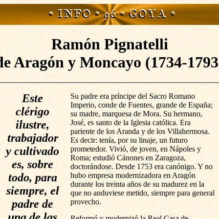
Ramón Pignatelli
de Aragón y Moncayo (1734-1793
Este
Su padre era príncipe del Sacro Romano
Imperio, conde de Fuentes, grande de España;
clérigo
su madre, marquesa de Mora. Su hermano,
ilustre,
José, es santo de la Iglesia católica. Era
pariente de los Aranda y de los Villahermosa.
trabajador
Es decir: tenía, por su linaje, un futuro
y cultivado
prometedor. Vivió, de joven, en Nápoles y
Roma; estudió Cánones en Zaragoza,
es, sobre
doctorándose. Desde 1753 era canónigo. Y no
todo, para
hubo empresa modernizadora en Aragón
durante los treinta años de su madurez en la
siempre, el
que no anduviese metido, siempre para general
padre de
provecho.
una de las
Reformó y modernizó la Real Casa de