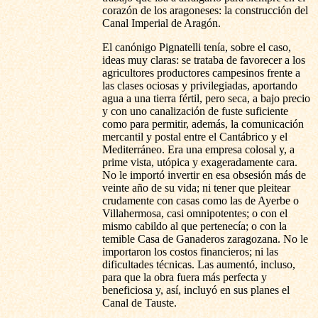
corazón de los aragoneses: la construcción del
Canal Imperial de Aragón.
El canónigo Pignatelli tenía, sobre el caso,
ideas muy claras: se trataba de favorecer a los
agricultores productores campesinos frente a
las clases ociosas y privilegiadas, aportando
agua a una tierra fértil, pero seca, a bajo precio
y con uno canalización de fuste suficiente
como para permitir, además, la comunicación
mercantil y postal entre el Cantábrico y el
Mediterráneo. Era una empresa colosal y, a
prime vista, utópica y exageradamente cara.
No le importó invertir en esa obsesión más de
veinte año de su vida; ni tener que pleitear
crudamente con casas como las de Ayerbe o
Villahermosa, casi omnipotentes; o con el
mismo cabildo al que pertenecía; o con la
temible Casa de Ganaderos zaragozana. No le
importaron los costos financieros; ni las
dificultades técnicas. Las aumentó, incluso,
para que la obra fuera más perfecta y
beneficiosa y, así, incluyó en sus planes el
Canal de Tauste.