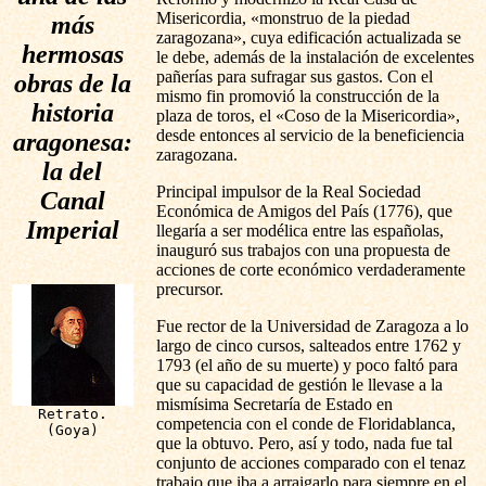
Misericordia, «monstruo de la piedad
más
zaragozana», cuya edificación actualizada se
hermosas
le debe, además de la instalación de excelentes
pañerías para sufragar sus gastos. Con el
obras de la
mismo fin promovió la construcción de la
historia
plaza de toros, el «Coso de la Misericordia»,
desde entonces al servicio de la beneficiencia
aragonesa:
zaragozana.
la del
Principal impulsor de la Real Sociedad
Canal
Económica de Amigos del País (1776), que
Imperial
llegaría a ser modélica entre las españolas,
inauguró sus trabajos con una propuesta de
acciones de corte económico verdaderamente
precursor.
Fue rector de la Universidad de Zaragoza a lo
largo de cinco cursos, salteados entre 1762 y
1793 (el año de su muerte) y poco faltó para
que su capacidad de gestión le llevase a la
mismísima Secretaría de Estado en
Retrato.
competencia con el conde de Floridablanca,
(Goya)
que la obtuvo. Pero, así y todo, nada fue tal
conjunto de acciones comparado con el tenaz
trabajo que iba a arraigarlo para siempre en el