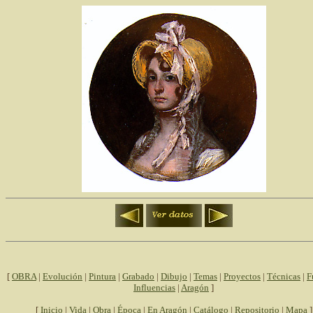
[
OBRA
|
Evolución
|
Pintura
|
Grabado
|
Dibujo
|
Temas
|
Proyectos
|
Técnicas
|
F
Influencias
|
Aragón
]
[
Inicio
|
Vida
|
Obra
|
Época
|
En Aragón
|
Catálogo
|
Repositorio
|
Mapa
]