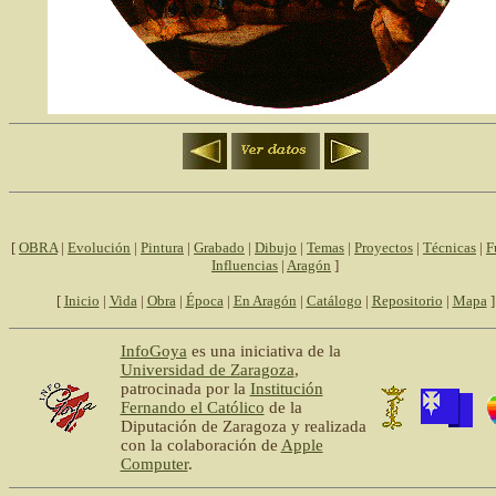
[
OBRA
|
Evolución
|
Pintura
|
Grabado
|
Dibujo
|
Temas
|
Proyectos
|
Técnicas
|
F
Influencias
|
Aragón
]
[
Inicio
|
Vida
|
Obra
|
Época
|
En Aragón
|
Catálogo
|
Repositorio
|
Mapa
]
InfoGoya
es una iniciativa de la
Universidad de Zaragoza
,
patrocinada por la
Institución
Fernando el Católico
de la
Diputación de Zaragoza y realizada
con la colaboración de
Apple
Computer
.