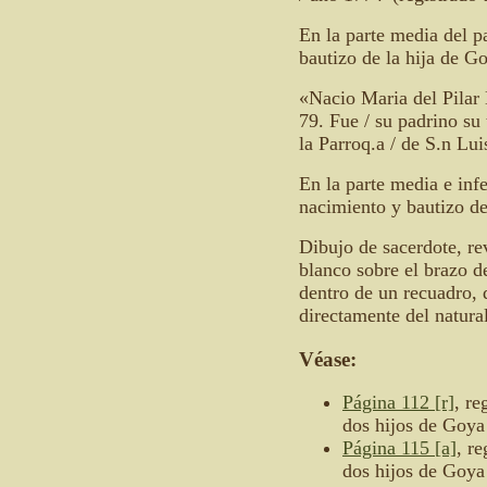
En la parte media del p
bautizo de la hija de G
«Nacio Maria del Pilar 
79. Fue / su padrino su
la Parroq.a / de S.n Lu
En la parte media e infe
nacimiento y bautizo de
Dibujo de sacerdote, re
blanco sobre el brazo d
dentro de un recuadro, 
directamente del natura
Véase:
Página 112 [r]
, re
dos hijos de Goya
Página 115 [a]
, r
dos hijos de Goya