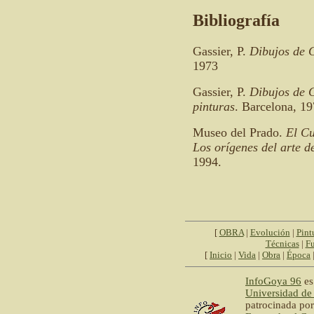
Bibliografía
Gassier, P.
Dibujos de 
1973
Gassier, P.
Dibujos de G
pinturas
. Barcelona, 19
Museo del Prado.
El Cu
Los orígenes del arte 
1994.
[
OBRA
|
Evolución
|
Pint
Técnicas
|
Fu
[
Inicio
|
Vida
|
Obra
|
Época
InfoGoya 96
es
Universidad de
patrocinada por