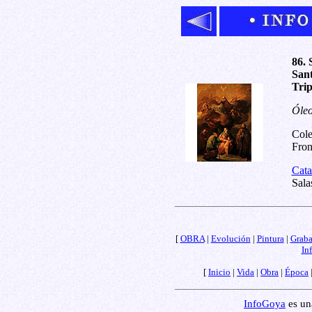
86. 
Sant
Trip
Óleo
Cole
Fron
Cata
Sala
[
OBRA
|
Evolución
|
Pintura
|
Grab
In
[
Inicio
|
Vida
|
Obra
|
Época
InfoGoya
es una