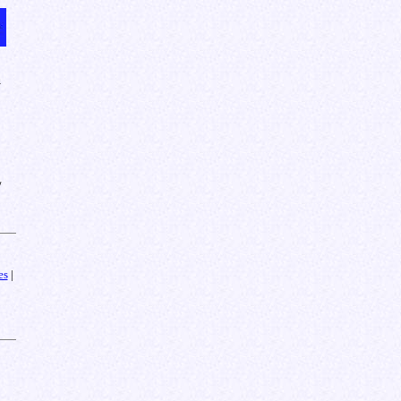
a
/
es
|