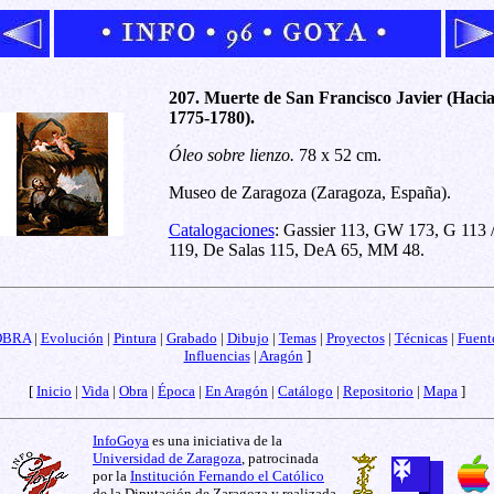
207. Muerte de San Francisco Javier (Haci
1775-1780).
Óleo sobre lienzo.
78 x 52 cm.
Museo de Zaragoza (Zaragoza, España).
Catalogaciones
: Gassier 113, GW 173, G 113 
119, De Salas 115, DeA 65, MM 48.
OBRA
|
Evolución
|
Pintura
|
Grabado
|
Dibujo
|
Temas
|
Proyectos
|
Técnicas
|
Fuent
Influencias
|
Aragón
]
[
Inicio
|
Vida
|
Obra
|
Época
|
En Aragón
|
Catálogo
|
Repositorio
|
Mapa
]
InfoGoya
es una iniciativa de la
Universidad de Zaragoza
, patrocinada
por la
Institución Fernando el Católico
de la Diputación de Zaragoza y realizada