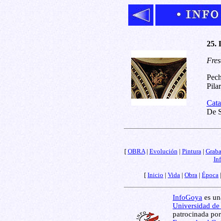
25. 
Fres
Pech
Pila
Cata
De S
[
OBRA
|
Evolución
|
Pintura
|
Grab
In
[
Inicio
|
Vida
|
Obra
|
Época
InfoGoya
es una
Universidad de
patrocinada por