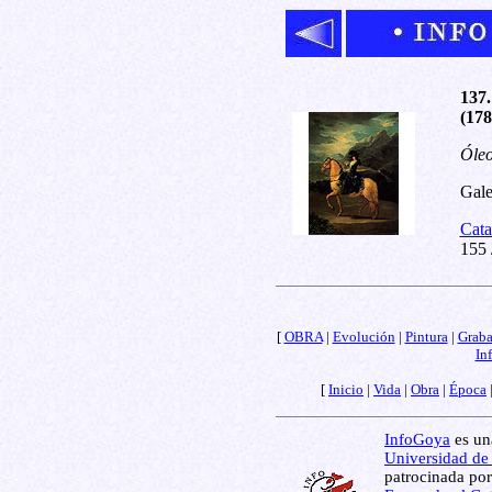
137.
(178
Óleo
Galer
Cata
155 
[
OBRA
|
Evolución
|
Pintura
|
Grab
In
[
Inicio
|
Vida
|
Obra
|
Época
InfoGoya
es una
Universidad de
patrocinada por