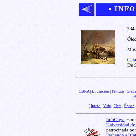
234.
Óleo
Muse
Cata
De S
[
OBRA
|
Evolución
|
Pintura
|
Grab
In
[
Inicio
|
Vida
|
Obra
|
Época
InfoGoya
es una
Universidad de
patrocinada por
Fernando el Cat