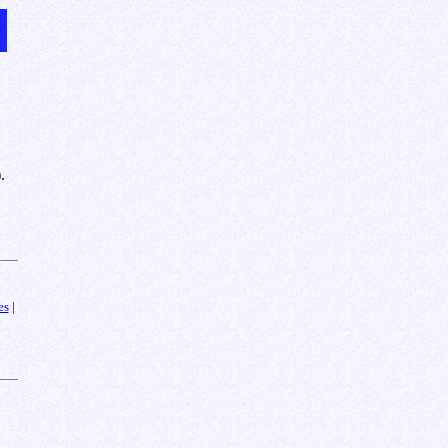
.
es
|