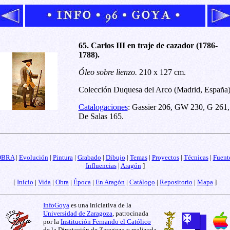
65. Carlos III en traje de cazador (1786-
1788).
Óleo sobre lienzo.
210 x 127 cm.
Colección Duquesa del Arco (Madrid, España)
Catalogaciones
: Gassier 206, GW 230, G 261,
De Salas 165.
OBRA
|
Evolución
|
Pintura
|
Grabado
|
Dibujo
|
Temas
|
Proyectos
|
Técnicas
|
Fuent
Influencias
|
Aragón
]
[
Inicio
|
Vida
|
Obra
|
Época
|
En Aragón
|
Catálogo
|
Repositorio
|
Mapa
]
InfoGoya
es una iniciativa de la
Universidad de Zaragoza
, patrocinada
por la
Institución Fernando el Católico
de la Diputación de Zaragoza y realizada