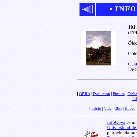
101.
(179
Óleo
Cole
Cata
De S
[
OBRA
|
Evolución
|
Pintura
|
Grab
In
[
Inicio
|
Vida
|
Obra
|
Época
InfoGoya
es una
Universidad de
patrocinada por