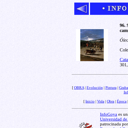
96. 
camp
Óleo
Cole
Cata
301,
[
OBRA
|
Evolución
|
Pintura
|
Grab
In
[
Inicio
|
Vida
|
Obra
|
Época
InfoGoya
es una
Universidad de
patrocinada por