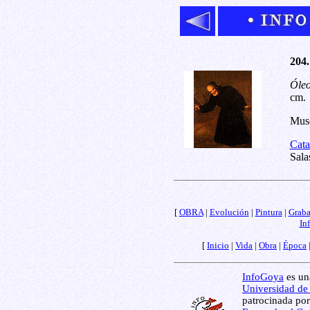
204.
Óleo
cm.
Muse
Cata
Sala
[
OBRA
|
Evolución
|
Pintura
|
Grab
In
[
Inicio
|
Vida
|
Obra
|
Época
InfoGoya
es una
Universidad de
patrocinada por