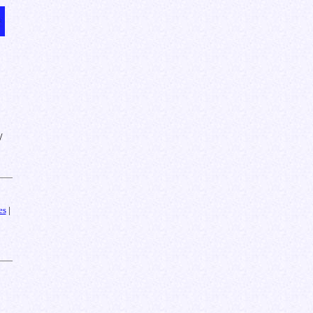
/
es
|