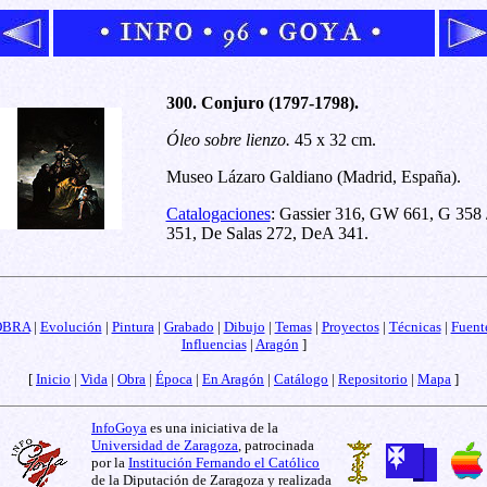
300. Conjuro (1797-1798).
Óleo sobre lienzo.
45 x 32 cm.
Museo Lázaro Galdiano (Madrid, España).
Catalogaciones
: Gassier 316, GW 661, G 358 
351, De Salas 272, DeA 341.
OBRA
|
Evolución
|
Pintura
|
Grabado
|
Dibujo
|
Temas
|
Proyectos
|
Técnicas
|
Fuent
Influencias
|
Aragón
]
[
Inicio
|
Vida
|
Obra
|
Época
|
En Aragón
|
Catálogo
|
Repositorio
|
Mapa
]
InfoGoya
es una iniciativa de la
Universidad de Zaragoza
, patrocinada
por la
Institución Fernando el Católico
de la Diputación de Zaragoza y realizada