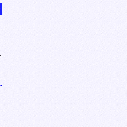
/
es
|