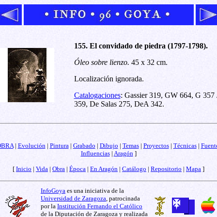
155. El convidado de piedra (1797-1798).
Óleo sobre lienzo.
45 x 32 cm.
Localización ignorada.
Catalogaciones
: Gassier 319, GW 664, G 357 
359, De Salas 275, DeA 342.
OBRA
|
Evolución
|
Pintura
|
Grabado
|
Dibujo
|
Temas
|
Proyectos
|
Técnicas
|
Fuent
Influencias
|
Aragón
]
[
Inicio
|
Vida
|
Obra
|
Época
|
En Aragón
|
Catálogo
|
Repositorio
|
Mapa
]
InfoGoya
es una iniciativa de la
Universidad de Zaragoza
, patrocinada
por la
Institución Fernando el Católico
de la Diputación de Zaragoza y realizada