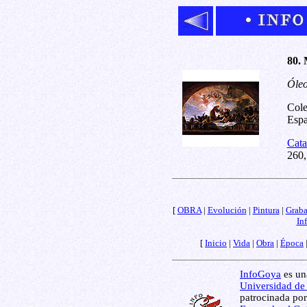
80. 
Óleo
Cole
Espa
Cata
260,
[
OBRA
|
Evolución
|
Pintura
|
Grab
In
[
Inicio
|
Vida
|
Obra
|
Época
InfoGoya
es una
Universidad de
patrocinada por