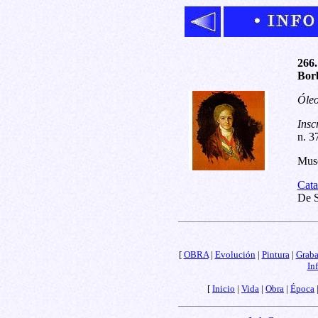
266.
Borb
Óleo
Insc
n. 3
Muse
Cata
De S
[
OBRA
|
Evolución
|
Pintura
|
Grab
In
[
Inicio
|
Vida
|
Obra
|
Época