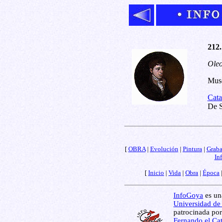
212.
Oleo
Muse
Cata
De S
[
OBRA
|
Evolución
|
Pintura
|
Grab
In
[
Inicio
|
Vida
|
Obra
|
Época
InfoGoya
es una
Universidad de
patrocinada por
Fernando el Cat