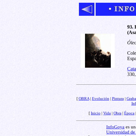
93. 
(Asa
Óleo
Cole
Espa
Cata
330,
[
OBRA
|
Evolución
|
Pintura
|
Grab
In
[
Inicio
|
Vida
|
Obra
|
Época
InfoGoya
es una
Universidad de