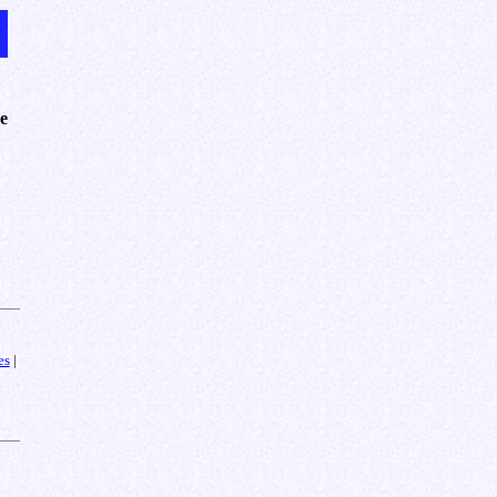
e
es
|