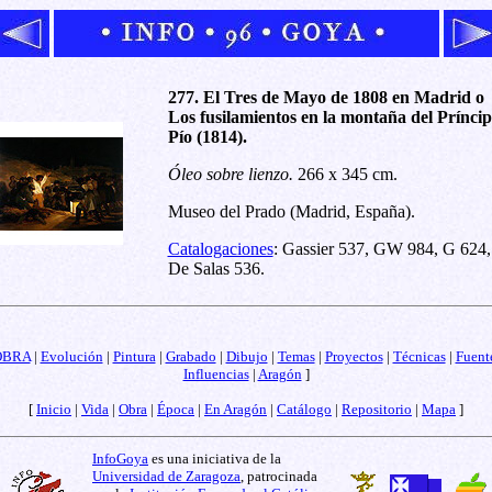
277. El Tres de Mayo de 1808 en Madrid o
Los fusilamientos en la montaña del Príncip
Pío (1814).
Óleo sobre lienzo.
266 x 345 cm.
Museo del Prado (Madrid, España).
Catalogaciones
: Gassier 537, GW 984, G 624,
De Salas 536.
OBRA
|
Evolución
|
Pintura
|
Grabado
|
Dibujo
|
Temas
|
Proyectos
|
Técnicas
|
Fuent
Influencias
|
Aragón
]
[
Inicio
|
Vida
|
Obra
|
Época
|
En Aragón
|
Catálogo
|
Repositorio
|
Mapa
]
InfoGoya
es una iniciativa de la
Universidad de Zaragoza
, patrocinada