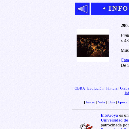
290.
Pint
x 43
Muse
Cata
De S
[
OBRA
|
Evolución
|
Pintura
|
Grab
In
[
Inicio
|
Vida
|
Obra
|
Época
InfoGoya
es una
Universidad de
patrocinada por