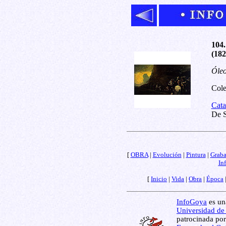
104.
(182
Óleo
Cole
Cata
De S
[
OBRA
|
Evolución
|
Pintura
|
Grab
In
[
Inicio
|
Vida
|
Obra
|
Época
InfoGoya
es una
Universidad de
patrocinada por