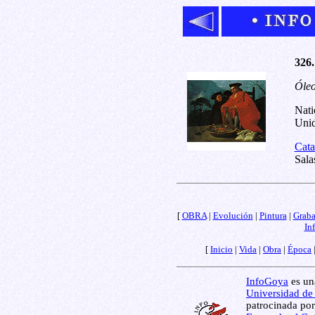
326.
Óleo
Nati
Unid
Cata
Sala
[
OBRA
|
Evolución
|
Pintura
|
Grab
In
[
Inicio
|
Vida
|
Obra
|
Época
InfoGoya
es una
Universidad de
patrocinada por