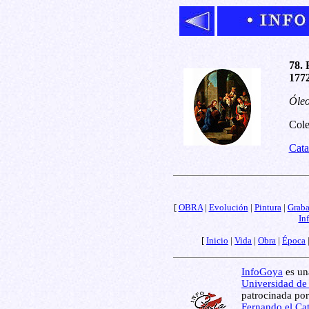
78. 
1772
Óleo
Cole
Cata
[
OBRA
|
Evolución
|
Pintura
|
Grab
In
[
Inicio
|
Vida
|
Obra
|
Época
InfoGoya
es una
Universidad de
patrocinada por
Fernando el Cat