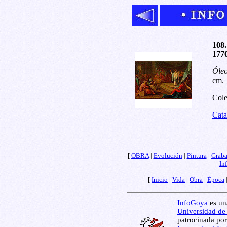
108.
1770
Óleo
cm.
Cole
Cata
[
OBRA
|
Evolución
|
Pintura
|
Grab
In
[
Inicio
|
Vida
|
Obra
|
Época
InfoGoya
es una
Universidad de
patrocinada por