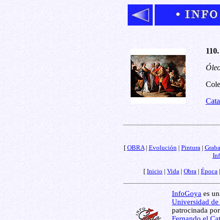
110.
Óleo
Cole
Cata
[
OBRA
|
Evolución
|
Pintura
|
Grab
In
[
Inicio
|
Vida
|
Obra
|
Época
InfoGoya
es una
Universidad de
patrocinada por
Fernando el Cat