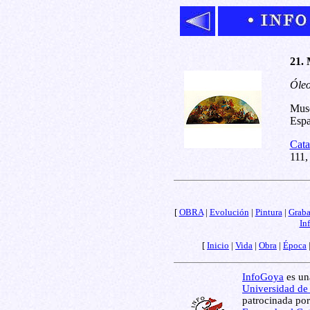
21. 
Óleo
Muse
Espa
Cata
111,
[
OBRA
|
Evolución
|
Pintura
|
Grab
In
[
Inicio
|
Vida
|
Obra
|
Época
InfoGoya
es una
Universidad de
patrocinada por