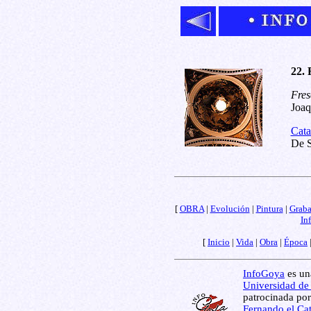
22. 
Fres
Joaq
Cata
De S
[
OBRA
|
Evolución
|
Pintura
|
Grab
In
[
Inicio
|
Vida
|
Obra
|
Época
InfoGoya
es una
Universidad de
patrocinada por
Fernando el Cat