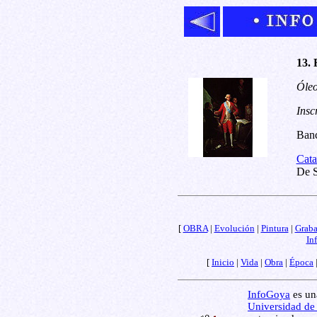
13. 
Óleo
Insc
Banc
Cata
De S
[
OBRA
|
Evolución
|
Pintura
|
Grab
In
[
Inicio
|
Vida
|
Obra
|
Época
InfoGoya
es una
Universidad de