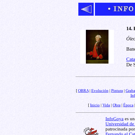
14. 
Óleo
Banc
Cata
De S
[
OBRA
|
Evolución
|
Pintura
|
Grab
In
[
Inicio
|
Vida
|
Obra
|
Época
InfoGoya
es una
Universidad de
patrocinada por
Fernando el Cat