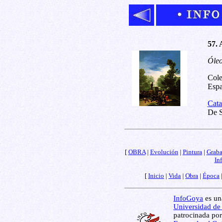
57. 
Óleo
Cole
Espa
Cata
De S
[
OBRA
|
Evolución
|
Pintura
|
Grab
In
[
Inicio
|
Vida
|
Obra
|
Época
InfoGoya
es una
Universidad de
patrocinada por