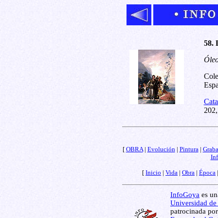
58. 
Óleo
Cole
Espa
Cata
202,
[
OBRA
|
Evolución
|
Pintura
|
Grab
In
[
Inicio
|
Vida
|
Obra
|
Época
InfoGoya
es una
Universidad de
patrocinada por