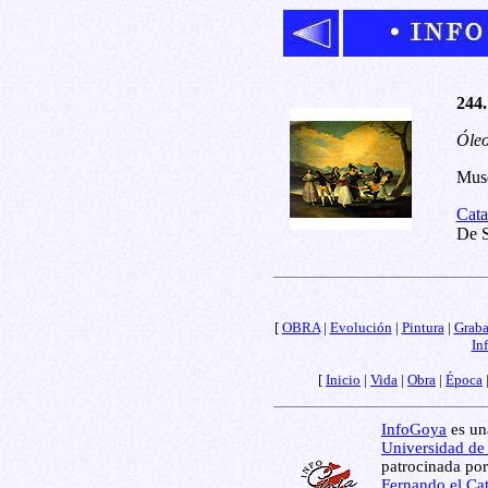
244.
Óleo
Muse
Cata
De S
[
OBRA
|
Evolución
|
Pintura
|
Grab
In
[
Inicio
|
Vida
|
Obra
|
Época
InfoGoya
es una
Universidad de
patrocinada por
Fernando el Cat