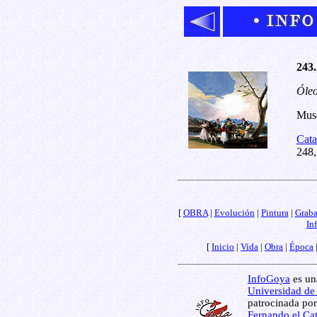
243.
Óleo
Muse
Cata
248,
[
OBRA
|
Evolución
|
Pintura
|
Grab
In
[
Inicio
|
Vida
|
Obra
|
Época
InfoGoya
es una
Universidad de
patrocinada por
Fernando el Cat