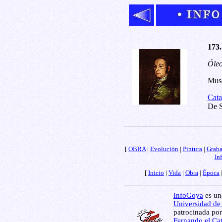
173.
Óleo
Musé
Cata
De S
[
OBRA
|
Evolución
|
Pintura
|
Grab
In
[
Inicio
|
Vida
|
Obra
|
Época
InfoGoya
es una
Universidad de
patrocinada por
Fernando el Cat