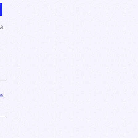
13-
es
|