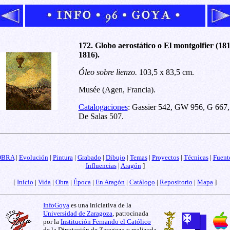
172. Globo aerostático o El montgolfier (18
1816).
Óleo sobre lienzo.
103,5 x 83,5 cm.
Musée (Agen, Francia).
Catalogaciones
: Gassier 542, GW 956, G 667,
De Salas 507.
OBRA
|
Evolución
|
Pintura
|
Grabado
|
Dibujo
|
Temas
|
Proyectos
|
Técnicas
|
Fuent
Influencias
|
Aragón
]
[
Inicio
|
Vida
|
Obra
|
Época
|
En Aragón
|
Catálogo
|
Repositorio
|
Mapa
]
InfoGoya
es una iniciativa de la
Universidad de Zaragoza
, patrocinada
por la
Institución Fernando el Católico
de la Diputación de Zaragoza y realizada