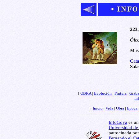
223.
Óleo
Muse
Cata
Sala
[
OBRA
|
Evolución
|
Pintura
|
Grab
In
[
Inicio
|
Vida
|
Obra
|
Época
InfoGoya
es una
Universidad de
patrocinada por
Fernando el Cat