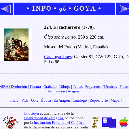
224. El cacharrero (1779).
Óleo sobre lienzo.
259 x 220 cm.
Museo del Prado (Madrid, España).
Catalogaciones
: Gassier 81, GW 125, G 75, D
Salas 68.
OBRA
|
Evolución
|
Pintura
|
Grabado
|
Dibujo
|
Temas
|
Proyectos
|
Técnicas
|
Fuent
Influencias
|
Aragón
]
[
Inicio
|
Vida
|
Obra
|
Época
|
En Aragón
|
Catálogo
|
Repositorio
|
Mapa
]
InfoGoya
es una iniciativa de la
Universidad de Zaragoza
, patrocinada
por la
Institución Fernando el Católico
de la Diputación de Zaragoza y realizada