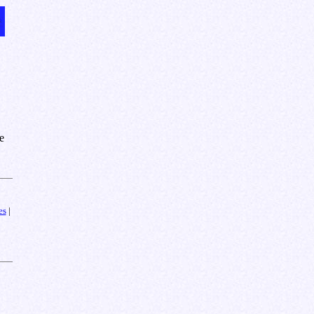
e
es
|